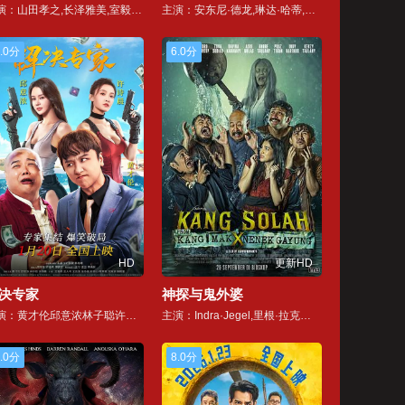
主演：山田孝之,长泽雅美,室毅,胜矢,仲野太贺,山崎纮菜,大和田伸也,佐藤二朗,生越千晴,小宫有纱,青山美琦,樱井由纪,想乃
主演：安东尼·德龙,琳达·哈蒂,Denis Maréchal,Rebecca Hampton,诺米·科赫尔,吉尔斯.勒梅尔,巴塞洛缪·博特里斯,Joy Esther,格拉丝·德卡皮塔尼,让-克里斯托夫·布维,法郎考斯艾瑞克金德伦,Ana?s Tellenne,Audrey Chauveau,Olivier Pagès,Alexia Degrémont
.0分
6.0分
HD
更新HD
决专家
神探与鬼外婆
主演：黄才伦邱意浓林子聪许诗晨王瀚邦王人可文东俊岳冬峰刘奕心阿蒂娅刘海涵解斯童
主演：Indra·Jegel,里根·拉克尔纳,Asri·Welas
.0分
8.0分