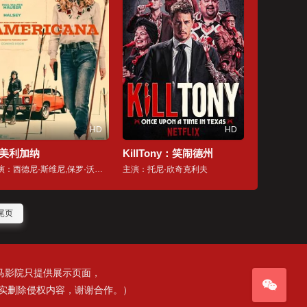
HD
HD
美利加纳
KillTony：笑闹德州
主演：西德尼·斯维尼,保罗·沃尔特·豪泽,扎恩·迈克拉农,埃里克·迪恩,哈里特·桑塞姆·哈里斯,西蒙·雷克斯,托比·哈斯,Derek Hinkey,海尔希,乔·阿德勒,唐纳德·赛罗尼,布南侬·克罗斯,加斯珀·基恩,托尼·托斯特,亚历克斯·奈特,Christopher Kriesa,Nancy L. Gray,布雷迪·博克斯,Megan Hensley,Austin Boyce
主演：托尼·欣奇克利夫
尾页
马影院只提供展示页面，
内核实删除侵权内容，谢谢合作。）