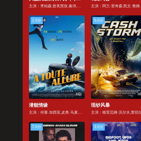
主演：李灿森,曾美慧孜,秦沛,姜文杰,詹瑞文
主演：阿兰·里奇森,凯文·詹姆斯,本杰明·帕杰克,艾伦·图代克,萨拉·乔克,斯蒂芬·鲁特,班克斯·皮尔斯
1.0分
5.0分
HD
H
潜舰情缘
现钞风暴
主演：何塞·加西亚,皮奥·马麦,伊尔·哈达拉
7.0分
3.0分