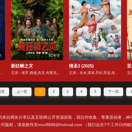
片
TC中字
抢先版
新狂蟒之灾
情圣3 (2025)
亚
演：Melissa Anschutz,Don Most,Victoria Jackson
主演：保罗·路德,杰克·布莱克,史蒂夫·扎恩,坦迪·牛顿,艾斯·库珀,丹妮拉·曼希沃,艾农·斯凯,本·劳森,赛尔顿·梅罗,Renee,Herbert,娅丝明·卡西姆,Aimee,Bah,塞巴斯蒂安·瑟罗,Jack,Waters,Diego,Arnary,Cal,Rein,Matt,Aristizabal,胡依·西卡多·吉亚斯,Romeo,Ellard,Reagan,George
主演：肖央,谭卓,乔杉,常远,张小婉,代乐乐,艾伦,王成思,范湉湉,李思博,刘大锁,冯满,小沈阳,王迅,玛瑙
首页
上一页
1
2
3
4
5
下一页
均来自网友分享以及互联网公开资源抓取，我仅作收集，尊重原创者，神
版权，请发邮件至mox8888@hotmail.com （我们会在7个工作日