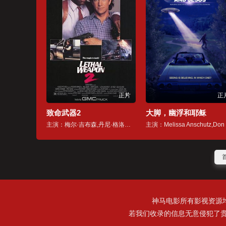
正片
正
致命武器2
大脚，幽浮和耶稣
主演：梅尔·吉布森,丹尼·格洛弗,乔·佩西,乔斯·雅克兰德,德里克·奥康纳,帕齐·肯西特,达琳·洛夫,特蕾西·沃尔夫,Steve,Kahan,马克·罗斯顿,詹妮特·戈德斯坦恩,迪恩·诺里斯,Juney,Smith,内斯特·塞拉诺,Philip,Suriano
主
神马电影所有影视资源
若我们收录的信息无意侵犯了贵司