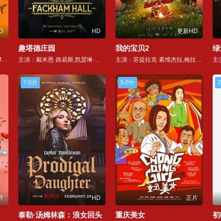
D
HD
更新HD
趣塔德庄园
我的宝贝2
绿
主演：Adrian Vazquez,Jero Medina,Verónica Bravo
主演：戴米恩·路易斯,凯瑟琳·沃特斯顿,托马辛·麦肯齐,本·拉德克利夫,汤姆·费尔顿,艾玛·莱尔德,李·布罗德曼,汤姆·古德曼-希尔,吉米·卡尔,莉莉·奈特,亚当·伍德沃德,查理·罗尔斯,卢卡斯·凯利,内森·霍尔,亚历山大·巴特勒,莉兹·霍普利,艾琳·奥斯汀,玛格达莱娜·斯维兰德,杰玛·瓦德尔,劳瑞·奥格登
主演：苏提拉克·素维杰拉,梅拉达·素斯丽,达尔姆泰·普兰西普
7.0分
5.0分
2
片
HD
正片
泰勒·汤姆林森：浪女回头
重庆美女
初