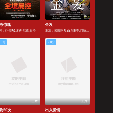
更新HD
HD
液惊魂
金发
主演：乔·基瑞,连姆·尼森,乔治娜·坎贝尔,索茜·贝肯,瓦妮莎·雷德格雷夫,莱丝利·曼维尔,亚伦·赫弗南,埃洛拉·托尔基亚,罗伯·柯林斯,贾斯汀·塞林格,加文·斯波克斯,安德鲁·布鲁克,达雷尔·席尔瓦,露伊萨·里希特,纳赫尔·策盖,丹尼尔·里格比,克莱尔·霍尔曼,瓦伦蒂娜·波普科娃,纳纳·詹姆斯
主演：岩田刚典,白鸟玉季,门胁麦,山田真步,田村健太郎,内田慈
.0分
2.0分
正片
正片
吻50次
出入爱情