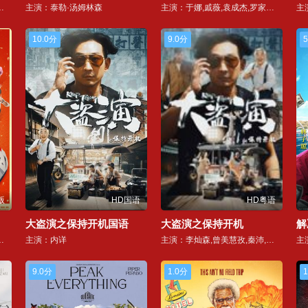
李封乾,奇凌,朱永棠
主演：泰勒·汤姆林森
主演：于娜,戚薇,袁成杰,罗家英,午马
10.0分
9.0分
5
版
HD国语
HD粤语
大盗演之保持开机国语
大盗演之保持开机
解
先煦,李治廷,白宇帆,周政杰,高华阳,贾冰,王安宇,陈永胜,冯绍峰,郝瀚
主演：内详
主演：李灿森,曾美慧孜,秦沛,姜文杰,詹瑞文
9.0分
1.0分
1