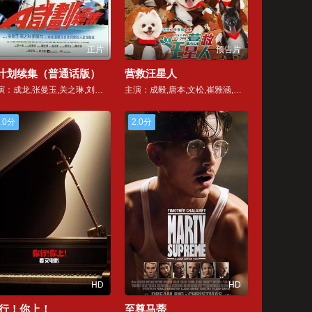
正片
预告片
计划续集（普通话版）
营救汪星人
主演：成龙,张曼玉,关之琳,刘嘉玲,林威,董骠,关海山,吕良伟,何家劲,钟镇涛,许冠英,陈友,卢惠光,陈惠敏,吕方,简慧真,林德禄,火星,李健生,林国斌,黄新,黄曼凝,朱铁和,刘兆铭,韩义生,博日达尔·斯米利亚尼奇,太保,王龙威
主演：成毅,唐本,文松,崔雅涵,林雪,欧弟,刘洋,周延,王龙正,天赐,詹瑞文,郑则仕,蓝博,梁超,李天佑,赵珈萱,吴云飞,赵美彤,雪村,李奎,董立范,张美娥,周嘉诚
.0分
2.0分
HD
HD
行！你上！
至尊马蒂