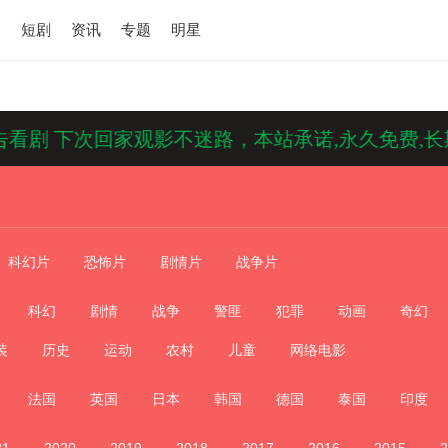
漫
短剧
资讯
专题
明星
 下次回家观影不迷路，本站承诺,永久免费,长期更新
科幻片
恐怖片
剧情片
战争片
科幻
剧情
战争
警匪
犯罪
动画
奇幻
装
历史
运动
农村
儿童
网络电影
法国
英国
日本
韩国
德国
泰国
印度