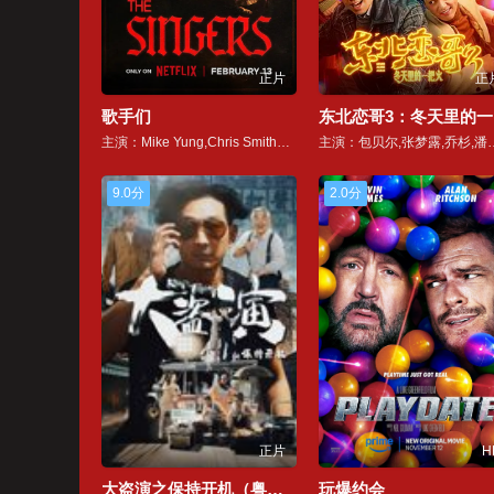
正片
正
歌手们
东
主演：Mike Yung,Chris Smither,Will Harrington,Judah Kelly,Matt Corcoran
主演：包贝尔,张梦露,乔杉,
9.0分
2.0分
正片
H
大盗演之保持开机（粤语）
玩爆约会