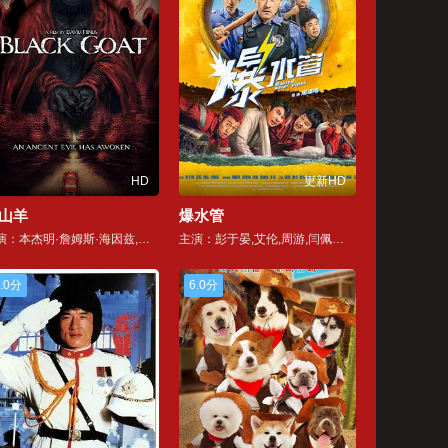
HD
更新HD
山羊
爆水管
主演：本杰明·詹姆斯·海因兹,达伦·兰德尔,贝基·博恩斯
主演：彭于晏,艾伦,周游,闫佩伦,杨皓宇,蒋雪鸣,付航,潘斌龙,卜钰,张琪,黄炎,徐东,杨朕,杨晨汐,周彦辰,刘亦淳,普雷姆·亚达夫,景瓷,艾然
.0分
6.0分