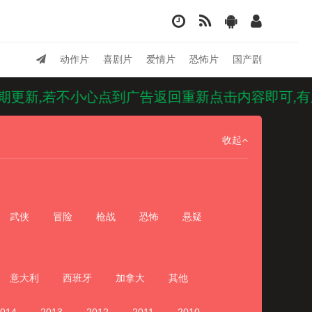
动作片
喜剧片
爱情片
恐怖片
国产剧
,若不小心点到广告返回重新点击内容即可,有广告的
收起
武侠
冒险
枪战
恐怖
悬疑
意大利
西班牙
加拿大
其他