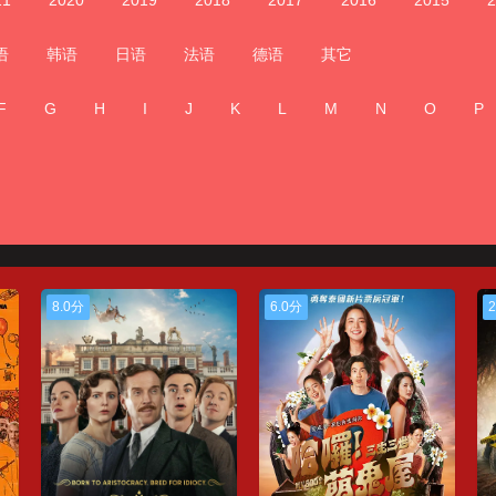
21
2020
2019
2018
2017
2016
2015
2
语
韩语
日语
法语
德语
其它
F
G
H
I
J
K
L
M
N
O
P
8.0分
6.0分
2