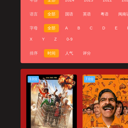
年份
全部
2024
2023
2022
20
语言
全部
国语
英语
粤语
闽南
字母
全部
A
B
C
D
E
X
Y
Z
0-9
排序
时间
人气
评分
3.0分
7.0分