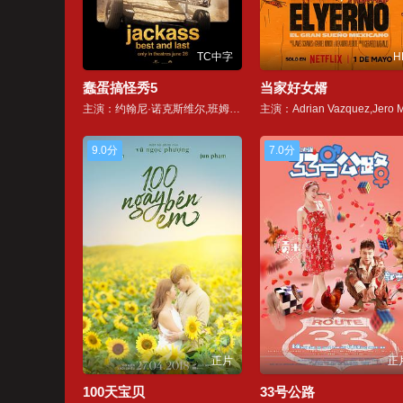
TC中字
H
蠢蛋搞怪秀5
当家好女婿
主演：约翰尼·诺克斯维尔,班姆·玛吉瑞,戴夫·英格兰,普雷斯顿·莱西,瑞恩·邓恩,兰斯·邦斯,杰森·阿库纳,Dimitry·Elyashkevich,托瑞·贝莱西,Sean·Cliver,Zach·Holmes,Eric·Manaka,Loomis·Fall,Greg·Iguchi,Rick·Kosick
9.0分
7.0分
正片
正
100天宝贝
33号公路