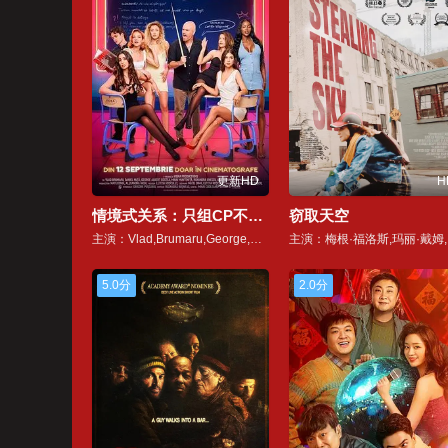
更新HD
H
情境式关系：只组CP不恋爱
窃取天空
主演：Vlad,Brumaru,George,Albert,Costea,Matei,Dima,Alexandru,Feraru,Anastasia,Florea,斯蒂芬·扬库,伊琳娜·诺阿特斯,丹尼尔·努塔,Francesca,Radulescu,Denis,Roabes,Mihaela,Velicu
主演
5.0分
2.0分