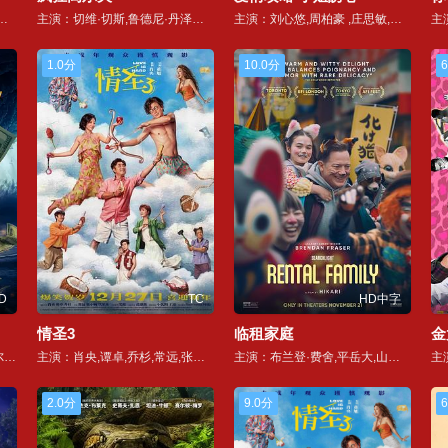
,艾拉·菲舍尔,金川弘敦,劳伦·阿塔迪亚,萨拉·瑟尔,萨布丽娜·道雷·艾尔巴,玛西尔·塔维拉斯,麦尔斯·费舍,库尔特·隆,凯琳·哈珀,卢克·格林菲德,皮特·纽,基弗·奧莱利,本杰明·戈阿斯
主演：切维·切斯,鲁德尼·丹泽菲尔德,泰德·奈特,迈克尔·奥吉弗,比尔·默瑞,Scott,Colomby,辛迪·摩根,亨利·威尔克松,Elaine,Aiken,艾伯特萨尔米,Ann,Ryerson,布赖恩·道尔,汉密尔顿·米切尔,Peter,Berkrot,Lois,Kibbee,布莱恩·麦克康纳契,Scott,Powell,Cordis,Heard,托马斯·A·卡林,Kenneth,Burritt,Rebecca,Burritt,Barbara,Keegan,Mel,Pape,拉德·波尔,道格拉斯·肯尼,Jo
主演：刘心悠,周柏豪 ,庄思敏,姜皓文,何珮瑜
1.0分
10.0分
6
D
TC
HD中字
情圣3
临租家庭
金
主演：格雷厄姆·沃尔夫,蕾切尔·尼尔森,Rachel Aspen
主演：肖央,谭卓,乔杉,常远,张小婉,代乐乐,艾伦,王成思,范湉湉,李思博,刘大锁,冯满,小沈阳,王迅,玛瑙
主演：布兰登·费舍,平岳大,山本真理,香农·戈尔曼,柄本明,尼希,古川雁,金隆夫,小松裕司,长田凉子,保罗·安德里亚·迪·皮耶特罗,木村文哉,龟田梨纱,加奈·凯蒂,尾关伸嗣,筱崎志乃,楚南勇真
2.0分
9.0分
6