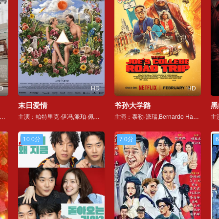
D
HD
HD
末日爱情
爷孙大学路
黑
：梅根·福洛斯,玛丽·戴姆,亚历克斯·卡尔齐斯
主演：帕特里克·伊冯,派珀·佩拉博,吉勒·雷诺,Elizabeth Mageren,埃里克·K·布利安,康纳·杰斯普,戈德·兰德
主演：泰勒·派瑞,Bernardo Harris,Shekeb Sekander,Xica Brewer,本·斯威利,Patricia Williams
10.0分
7.0分
6