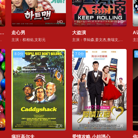
片
HD
HD
北恋哥3：冬天里的一把火
走心男
大盗演
A
潘斌龙,韩彦博,韩云云,张呈
主演：权相佑,文彩元
主演：李灿森,姜文杰,詹瑞文,秦沛,曾美慧孜,乐瞳,胡慧冲,何华超,杨梓菁,唐贝诗,邝家瑜,潘伯仲,邱芷微,余晓彤,汤加文,田启文,吴云甫,林慧倩,郑咏谦
8.0分
7.0分
6
D
正片
正片
疯狂高尔夫
爱情攻略 小姐誘心
你