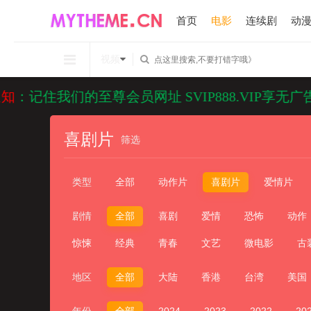
首页
电影
连续剧
动
视频
的至尊会员网址 SVIP888.VIP享无广告看剧
喜剧片
筛选
类型
全部
动作片
喜剧片
爱情片
剧情
全部
喜剧
爱情
恐怖
动作
惊悚
经典
青春
文艺
微电影
古
地区
全部
大陆
香港
台湾
美国