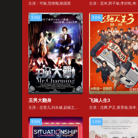
主演：可银,范维顺,陈国英
主演：贡米,郭子瑜,
5.0分
3.0分
正片
尝鲜
丑男大翻身
飞驰人生3
主演：念贤儿,刘永健,赵硕之,陈玺安,李亚红,禹童,林楷,顾佑明,胡嘉爱,万力,李沁谣,常宽,安又琪
主演：沈腾,尹正,黄景瑜,张本煜,魏翔,沙溢,范丞丞,孙艺洲,段奕宏,张新成,胡
6.0分
1.0分